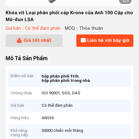
1
/
3
Khóa vít Loại phân phối cáp Krone của Anh 100 Cặp cho
Mô-đun LSA
Giá bán：Có thể đàm phán
MOQ：Thỏa thuận
Giá tốt nhất
Liên hệ với bây giờ
Mô Tả Sản Phẩm
Điểm nổi bật
,
hộp phân phối ftth
hộp phân phối trong nhà
Chứng nhận
ISO 90001, SGS, DAS
Giá bán
Có thể đàm phán
Hàng hiệu
ANSHI
Khả năng
50000 chiếc mỗi tháng
cung cấp