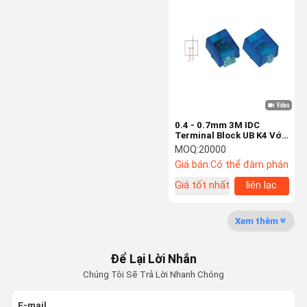
Khối đầu cuối thuê bao
Rack Mount Patch Panel
Jack khóa Keystone
Quản lý cáp ngang
0.4 - 0.7mm 3M IDC
Terminal Block UB K4 Với
Cáp mạng
nhựa đít chống nước
MOQ:
20000
Giá bán:
Có thể đàm phán
110 Khối đầu cuối
Giá tốt nhất
liên lạc
Khung Phân phối Quang ODF
Xem thêm
Dây Cáp Quang Sợi
Kết nối cáp quang
Để Lại Lời Nhắn
Chúng Tôi Sẽ Trả Lời Nhanh Chóng
Khối đầu cuối IDC
E-mail