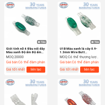
Giới tính nữ 4 Đầu nối dây
U1B Màu xanh lá cây 0.9-
Màu xanh Độ ẩm Độ ẩm
1.3mm Wire Butt
0,091 "Cách điện tối đa
Connector ẩm chống IDC
MOQ:
20000
MOQ:
Có thể thương lượng
Terminal Block
Giá bán:
Có thể đàm phán
Giá bán:
Có thể đàm phán
Giá tốt nhất
liên lạc
Giá tốt nhất
liên lạc