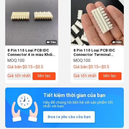
8 Pin 110 Loại PCB IDC
8 Pin 110 Loại PCB IDC
Connector 4 in màu Khối
Connector Terminal
đầu cuối với pitch
Block với Pitch 3,81mm
MOQ:
100
MOQ:
100
3.81mm cho các kết nối
cho các ứng dụng điện
Giá bán:
$0.15~$0.5
Giá bán:
$0.15~$0.5
điện đáng tin cậy
Giá tốt nhất
liên lạc
Giá tốt nhất
liên lạc
Tiết kiệm thời gian của bạn
Hãy để chúng tôi liên hệ với sản phẩm tốt
nhất với bạn.
Đưa ra yêu cầu của bạn