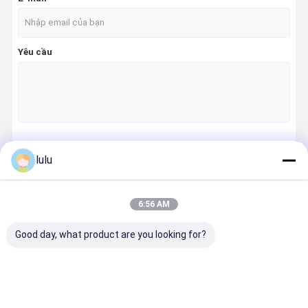
Mạng Punch Down Công cụ
Phụ kiện sợi quang
Yêu cầu
ONU OLT
nhãn nhạy cảm với nhiệt độ
Tiếp tục
lulu
6:56 AM
Danh Mục Của Chúng Tôi
Good day, what product are you looking for?