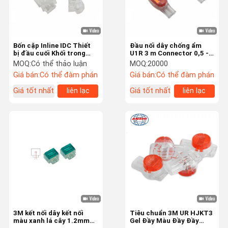
Bốn cặp Inline IDC Thiết
Đầu nối dây chống ẩm
bị đầu cuối Khối trong
U1R 3 m Connector 0,5 -
suốt Khóa chung Vật liệu
0,9mm Không độc hại
MOQ:
Có thể thảo luận
MOQ:
20000
tác động cao
Giá bán:
Có thể đàm phán
Giá bán:
Có thể đàm phán
Giá tốt nhất
liên lạc
Giá tốt nhất
liên lạc
Trang Chủ
Các Sản
Về Chúng Tôi
Tham Quan
Phẩm
Nhà Máy
3M kết nối dây kết nối
Tiêu chuẩn 3M UR HJKT3
màu xanh lá cây 1.2mm
Gel Đầy Màu Đầy Đầy