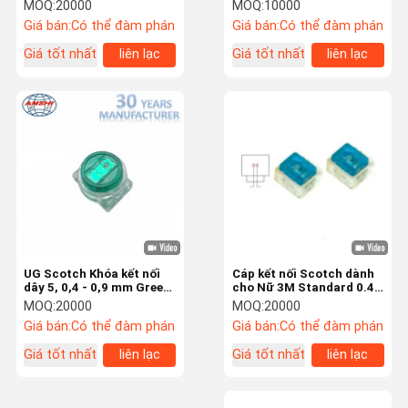
khóa kết nối chung 7
Điện Thoại Kết nối dây
MOQ:
20000
MOQ:
10000
nối
Giá bán:
Có thể đàm phán
Giá bán:
Có thể đàm phán
Giá tốt nhất
liên lạc
Giá tốt nhất
liên lạc
Kiểm Soát
Liên Hệ
Tin Tức
Các Trường
Chất Lượng
Hợp
Yêu Cầu Báo
Giá
Hộp phân phối sợi
UG Scotch Khóa kết nối
Cáp kết nối Scotch dành
dây 5, 0,4 - 0,9 mm Green
cho Nữ 3M Standard 0.4 -
Hộp phân phối FTTH
3M Scotch Khóa kết nối
0.9mm Kết nối khoá 6 cho
MOQ:
20000
MOQ:
20000
Dây
Giá bán:
Có thể đàm phán
Giá bán:
Có thể đàm phán
Hộp phân phối cáp
Giá tốt nhất
liên lạc
Giá tốt nhất
liên lạc
Module LSA Plus
Khung phân phối chính MDF