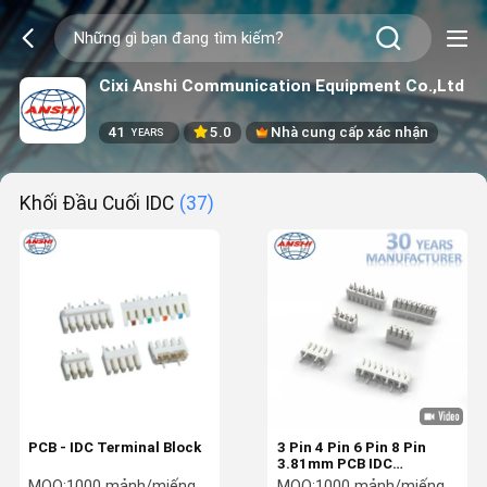
Cixi Anshi Communication Equipment Co.,Ltd
41
5.0
Nhà cung cấp xác nhận
YEARS
Khối Đầu Cuối IDC
(37)
PCB - IDC Terminal Block
3 Pin 4 Pin 6 Pin 8 Pin
3.81mm PCB IDC
Terminal Block Loại kết
MOQ:
1000 mảnh/miếng
MOQ:
1000 mảnh/miếng