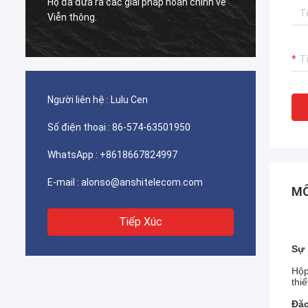
h về
được sử dụng cho viễn thông Iran hoạt
Rấ
động xuất sắc, khách hàng của chúng tôi
rất hài lòng với chất lượng.
Người liên hệ :
Lulu Cen
Số điện thoại :
86-574-63501950
WhatsApp :
+8618667824997
E-mail :
alonso@anshitelecom.com
MÔ
Tiếp Xúc
Sự 
Hộp
thi
Đặc