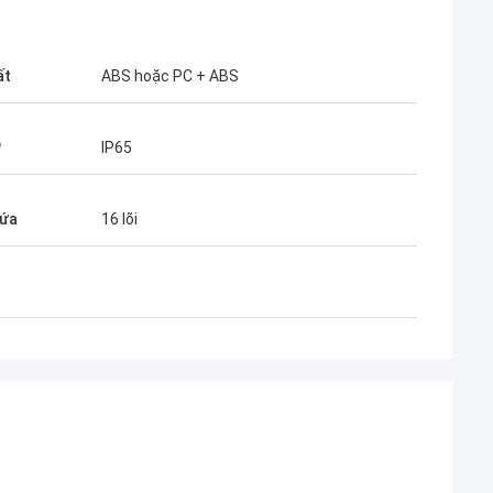
ất
ABS hoặc PC + ABS
P
IP65
hứa
16 lõi