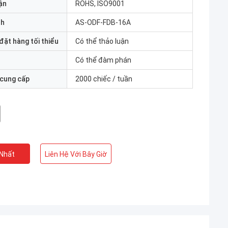
ận
ROHS, ISO9001
nh
AS-ODF-FDB-16A
đặt hàng tối thiểu
Có thể thảo luận
Có thể đàm phán
 cung cấp
2000 chiếc / tuần
 Nhất
Liên Hệ Với Bây Giờ