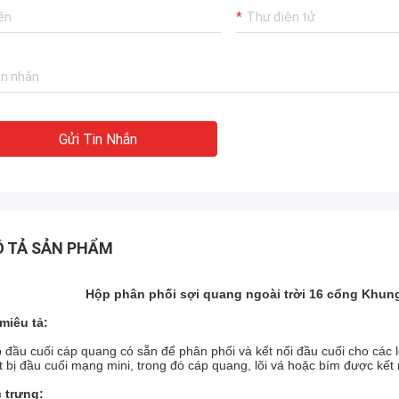
t có kinh nghiệm nhà sản xuất !!
Gửi Tin Nhắn
 TẢ SẢN PHẨM
Hộp phân phối sợi quang ngoài trời 16 cổng Khun
miêu tả:
 đầu cuối cáp quang có sẵn để phân phối và kết nối đầu cuối cho các l
ết bị đầu cuối mạng mini, trong đó cáp quang, lõi vá hoặc bím được kết 
 trưng: