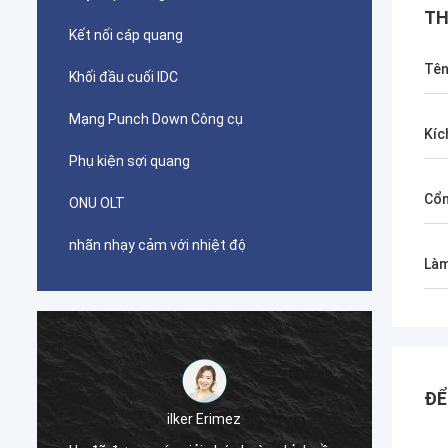
TH
Kết nối cáp quang
Tên
Khối đầu cuối IDC
Mạng Punch Down Công cụ
Kíc
Phụ kiện sợi quang
Cổ
ONU OLT
nhãn nhạy cảm với nhiệt độ
Làm
ĐỂ
احمد عبدالله
Đầu nối picbond AMCO TYCO của bạn