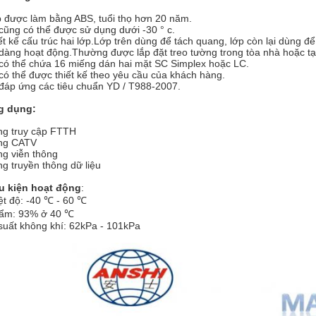
 được làm bằng ABS, tuổi thọ hơn 20 năm.
cũng có thể được sử dụng dưới -30 ° c.
ết kế cấu trúc hai lớp.Lớp trên dùng để tách quang, lớp còn lại dùng đ
dàng hoạt động.Thường được lắp đặt treo tường trong tòa nhà hoặc tạ
có thể chứa 16 miếng dán hai mặt SC Simplex hoặc LC.
có thể được thiết kế theo yêu cầu của khách hàng.
đáp ứng các tiêu chuẩn YD / T988-2007.
g dụng:
g truy cập FTTH
ng CATV
g viễn thông
g truyền thông dữ liệu
u kiện hoạt động
:
ệt độ: -40 ℃ - 60 ℃
ẩm: 93% ở 40 ℃
suất không khí: 62kPa - 101kPa