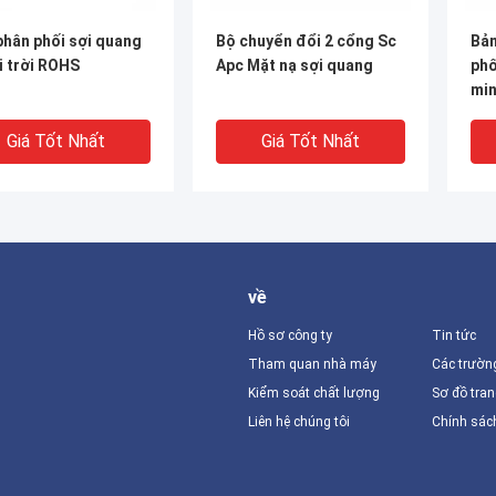
phân phối sợi quang
Bộ chuyển đổi 2 cổng Sc
Bản
i trời ROHS
Apc Mặt nạ sợi quang
phố
min
điề
Giá Tốt Nhất
Giá Tốt Nhất
về
Hồ sơ công ty
Tin tức
Tham quan nhà máy
Các trườn
Kiểm soát chất lượng
Sơ đồ tra
Liên hệ chúng tôi
Chính sác
 FAT Box hộp phân
Bên ngoài Bên trong 8 lõi
1U 
sợi 16 lõi 24 lõi 330 *
hộp phân phối sợi quang
Fib