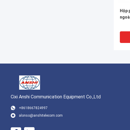
Hộp 
ngoà
Cixi Anshi Communication Equipment Co.,Ltd
+8618667824997
alonso@anshitelecom.com
FTTH
phối 