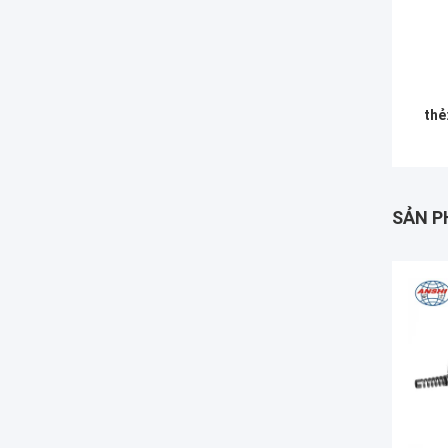
thẻ
SẢN P