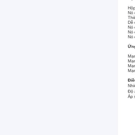
Hộp
Nó 
Thi
Dễ 
Nó 
Nó 
Nó 
Ứn
Mạn
Mạ
Mạn
Mạn
Điề
Nhi
Độ 
Áp 