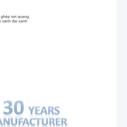
ể ghép sợi quang.
i vành đai xanh.