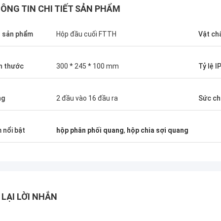
ÔNG TIN CHI TIẾT SẢN PHẨM
 sản phẩm
Hộp đầu cuối FTTH
Vật ch
h thước
300 * 245 * 100 mm
Tỷ lệ I
ng
2 đầu vào 16 đầu ra
Sức c
 nổi bật
hộp phân phối quang
,
hộp chia sợi quang
 LẠI LỜI NHẮN
Andreas Sandvik