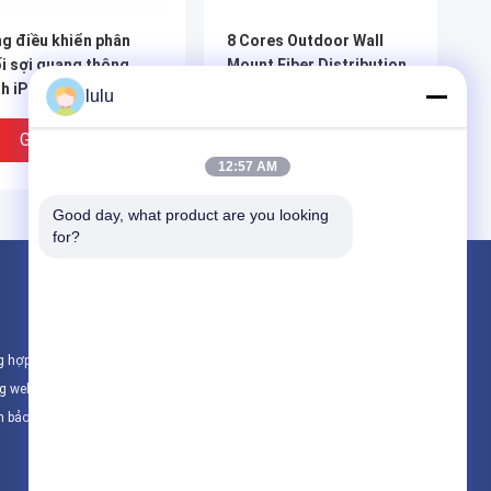
g điều khiển phân
8 Cores Outdoor Wall
i sợi quang thông
Mount Fiber Distribution
h iPatch với phần mềm
Box ftth distribution
lulu
u khiển
terminal box
Giá Tốt Nhất
Giá Tốt Nhất
12:57 AM
Good day, what product are you looking 
for?
Sản phẩm
Hộp phân phối sợi
g hợp
Hộp phân phối FTTH
ng web
Hộp phân phối cáp
h bảo mật
Tất cả danh mục
Rack Mount 144 Core
Khung phân phối quang
er Optic Patch Panel
học ODF 24 lõi xoay cho