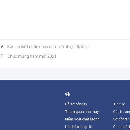
V:
Bạn có biết nhãn nhạy cảm với nhiệt độ là gì?
T:
Chúc mừng năm mới 2021
về
Hồ sơ công ty
Tin tức
Tham quan nhà máy
Các trườn
Kiểm soát chất lượng
Sơ đồ tra
Liên hệ chúng tôi
Chính sác