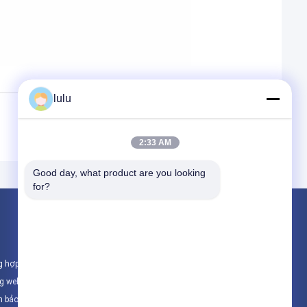
lulu
2:33 AM
Good day, what product are you looking 
for?
Sản phẩm
Hộp phân phối sợi
g hợp
Hộp phân phối FTTH
ng web
Hộp phân phối cáp
h bảo mật
Tất cả danh mục