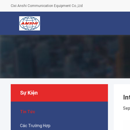
Cixi Anshi Communication Equipment Co.,Ltd
Sự Kiện
In
Sep
Tin Tức
Các Trường Hợp