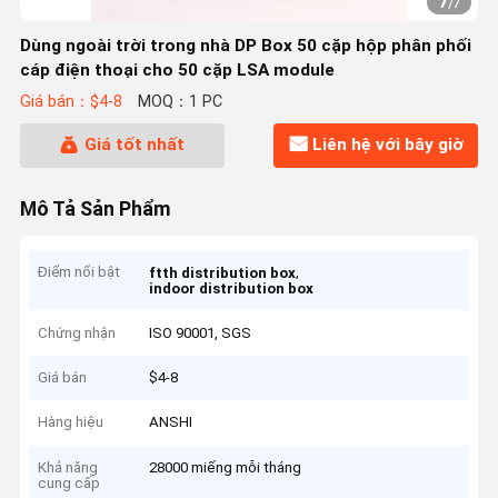
7
/
7
Dùng ngoài trời trong nhà DP Box 50 cặp hộp phân phối
cáp điện thoại cho 50 cặp LSA module
Giá bán：$4-8
MOQ：1 PC
Giá tốt nhất
Liên hệ với bây giờ
Mô Tả Sản Phẩm
Điểm nổi bật
,
ftth distribution box
indoor distribution box
Chứng nhận
ISO 90001, SGS
Giá bán
$4-8
Hàng hiệu
ANSHI
Khả năng
28000 miếng mỗi tháng
cung cấp